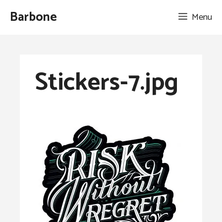
Aller
Barbone
Menu
au
contenu
Stickers-7.jpg