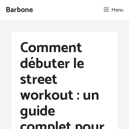
Aller
Barbone
Menu
au
contenu
Comment
débuter le
street
workout : un
guide
complet pour