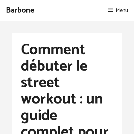
Aller
Barbone
Menu
au
contenu
Comment
débuter le
street
workout : un
guide
complet pour