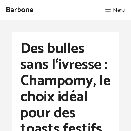
Aller
Barbone
Menu
au
contenu
Des bulles
sans l‘ivresse :
Champomy, le
choix idéal
pour des
toasts festifs