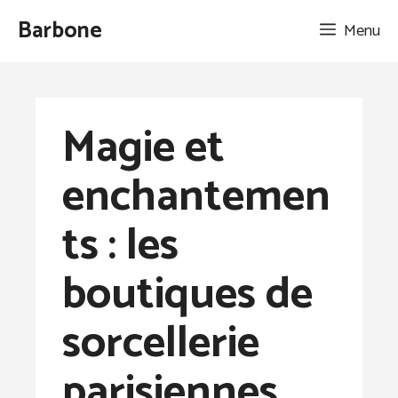
Aller
Barbone
Menu
au
contenu
Magie et
enchantemen
ts : les
boutiques de
sorcellerie
parisiennes