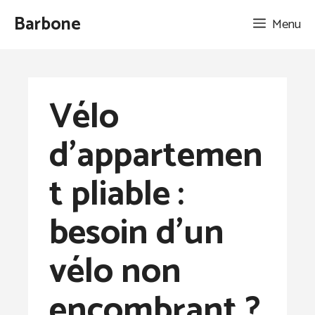
Aller
Barbone
Menu
au
contenu
Vélo
d’appartemen
t pliable :
besoin d’un
vélo non
encombrant ?