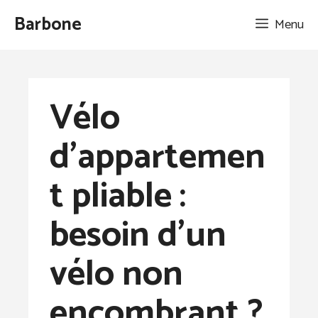
Aller
Barbone
Menu
au
contenu
Vélo
d’appartemen
t pliable :
besoin d’un
vélo non
encombrant ?