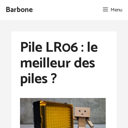
Aller
Barbone
Menu
au
contenu
Pile LR06 : le
meilleur des
piles ?