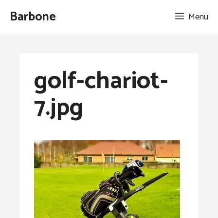
Aller
Barbone
Menu
au
contenu
golf-chariot-
7.jpg