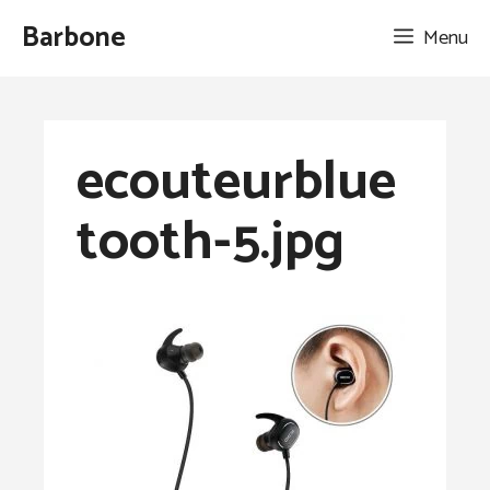
Aller
Barbone
Menu
au
contenu
ecouteurblue
tooth-5.jpg