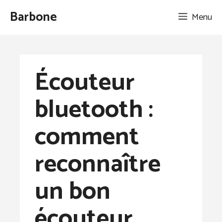
Aller
Barbone
Menu
au
contenu
Écouteur
bluetooth :
comment
reconnaître
un bon
écouteur