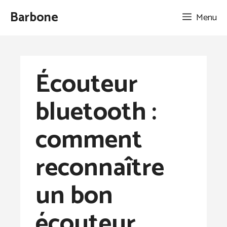
Aller
Barbone
Menu
au
contenu
Écouteur
bluetooth :
comment
reconnaître
un bon
écouteur