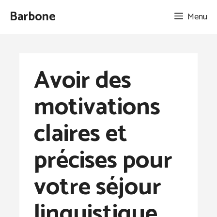
Aller
Barbone
Menu
au
contenu
Avoir des
motivations
claires et
précises pour
votre séjour
linguistique