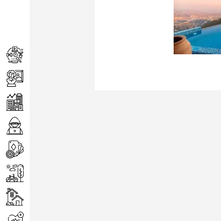
Achats
Arts
Entreprise
Informatique
Jeux
Loisirs
Maison
Santé