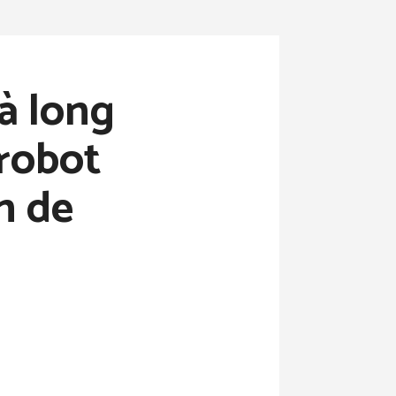
à long
 robot
n de