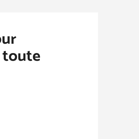
our
n toute