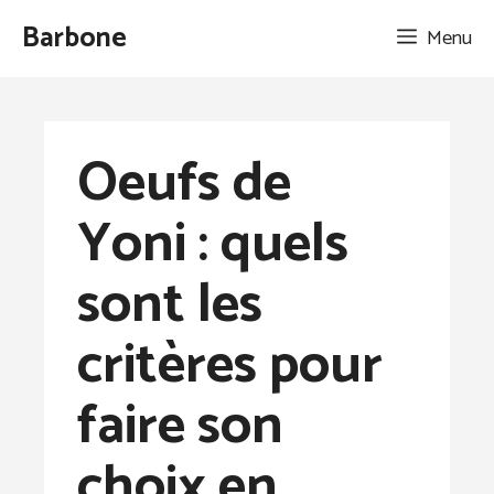
Aller
Barbone
Menu
au
contenu
Oeufs de
Yoni : quels
sont les
critères pour
faire son
choix en