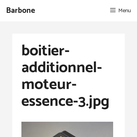
Aller
Barbone
Menu
au
contenu
boitier-
additionnel-
moteur-
essence-3.jpg