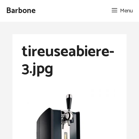
Aller
Barbone
Menu
au
contenu
tireuseabiere-
3.jpg