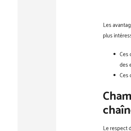
Les avantage
plus intéres
Ces 
des 
Ces 
Chamb
chaîn
Le respect 