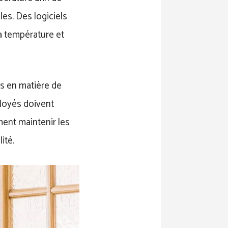
es. Des logiciels
a température et
es en matière de
loyés doivent
ent maintenir les
ité.