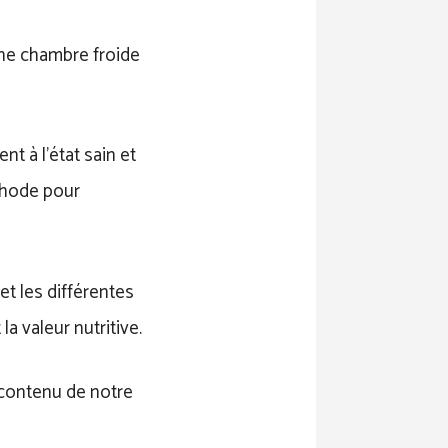
 une chambre froide
nt à l’état sain et
éthode pour
t les différentes
a valeur nutritive.
 contenu de notre