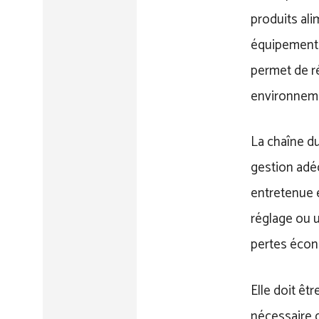
produits al
équipements 
permet de ré
environneme
La chaîne d
gestion adéq
entretenue e
réglage ou 
pertes écon
Elle doit êt
nécessaire d