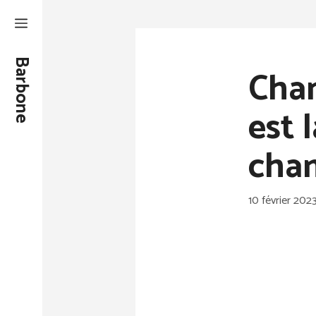
Aller
au
contenu
Barbone
Cham
est 
cham
10 février 202