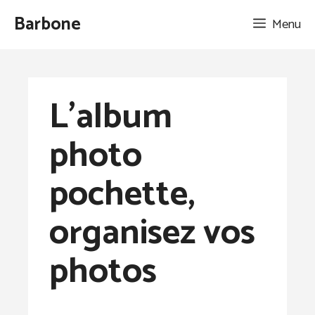
Aller
Barbone
Menu
au
contenu
L’album
photo
pochette,
organisez vos
photos