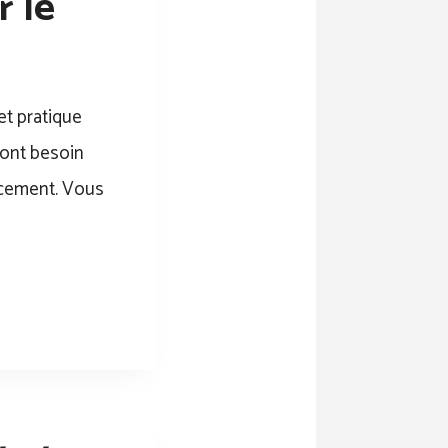
 le
 et pratique
 ont besoin
acement. Vous