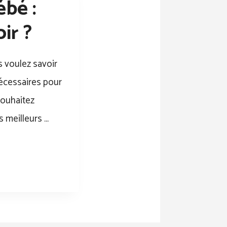
ébé :
ir ?
s voulez savoir
nécessaires pour
souhaitez
s meilleurs …