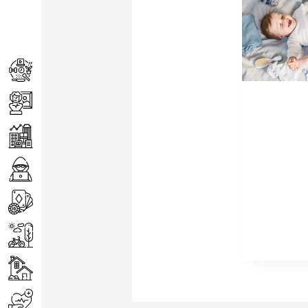
Achats
Arts
Entreprise
Informatique
Jeux
Loisirs
Maison
Santé