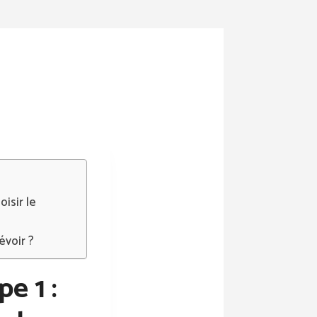
isir le
évoir ?
e 1 :