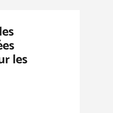
les
ées
ur les