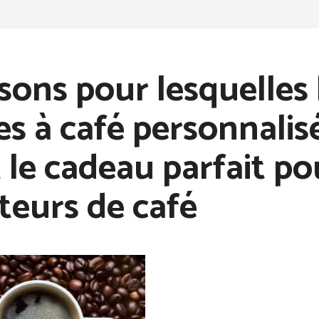
isons pour lesquelles 
es à café personnalis
 le cadeau parfait po
eurs de café