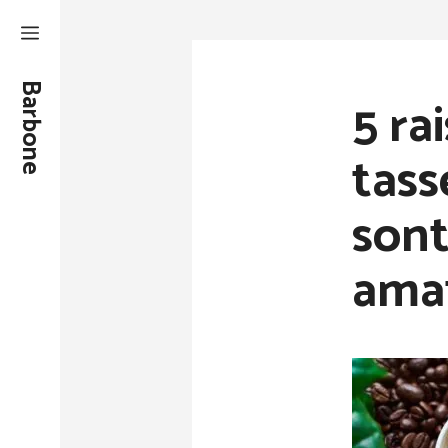
Aller
au
contenu
Barbone
5 ra
tass
sont
amat