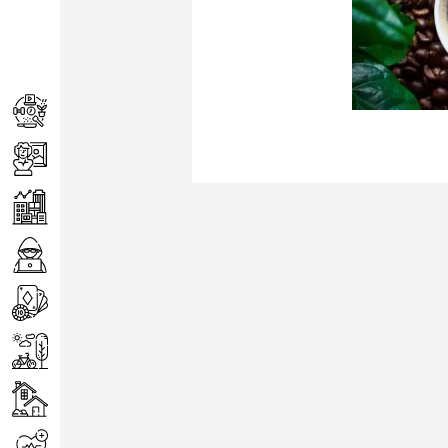
Achats
Arts
Entreprise
Informatique
Jeux
Loisirs
Maison
Santé