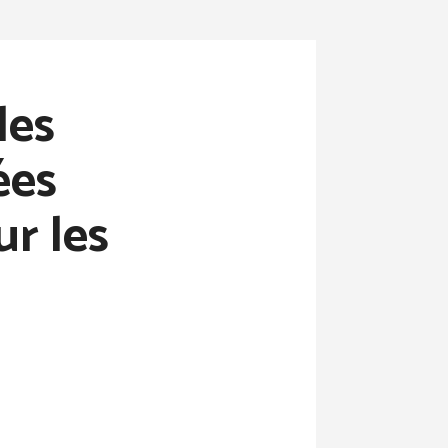
les
ées
ur les