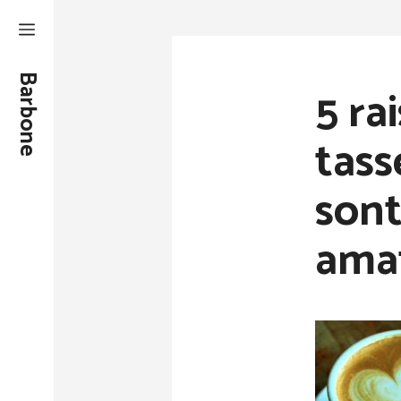
Aller
au
contenu
Barbone
5 ra
tass
sont
amat