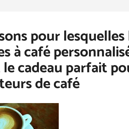
isons pour lesquelles 
es à café personnalis
 le cadeau parfait po
eurs de café