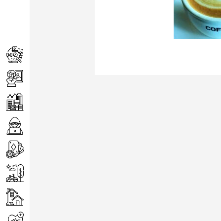
Achats
Arts
Entreprise
Informatique
Jeux
Loisirs
Maison
Santé