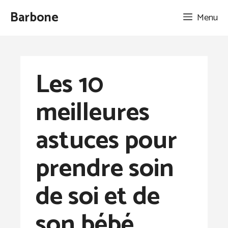
Aller
Barbone
Menu
au
contenu
Les 10
meilleures
astuces pour
prendre soin
de soi et de
son bébé