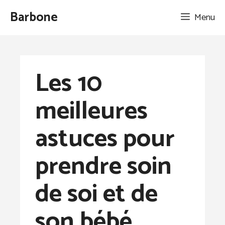
Aller
Barbone
Menu
au
contenu
Les 10
meilleures
astuces pour
prendre soin
de soi et de
son bébé